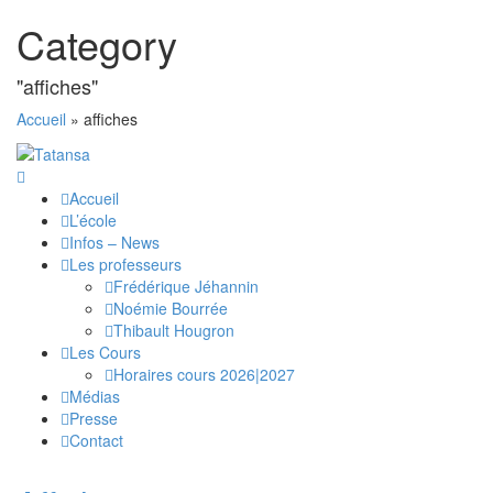
Category
"affiches"
Accueil
»
affiches
Accueil
L’école
Infos – News
Les professeurs
Frédérique Jéhannin
Noémie Bourrée
Thibault Hougron
Les Cours
Horaires cours 2026|2027
Médias
Presse
Contact