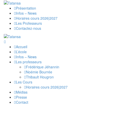
Présentation
Infos – News
Horaires cours 2026|2027
Les Professeurs
Contactez-nous
Accueil
L’école
Infos – News
Les professeurs
Frédérique Jéhannin
Noémie Bourrée
Thibault Hougron
Les Cours
Horaires cours 2026|2027
Médias
Presse
Contact