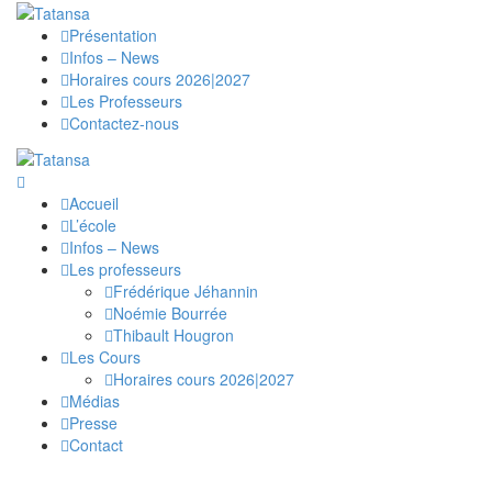
Présentation
Infos – News
Horaires cours 2026|2027
Les Professeurs
Contactez-nous
Accueil
L’école
Infos – News
Les professeurs
Frédérique Jéhannin
Noémie Bourrée
Thibault Hougron
Les Cours
Horaires cours 2026|2027
Médias
Presse
Contact