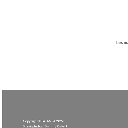
L
es m
Copyright ©TATANSA 2026
Site & photos :
Sammy Robert