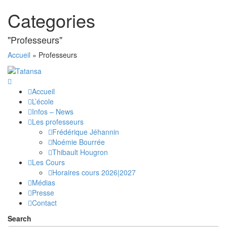
Categories
"Professeurs"
Accueil
»
Professeurs
Accueil
L’école
Infos – News
Les professeurs
Frédérique Jéhannin
Noémie Bourrée
Thibault Hougron
Les Cours
Horaires cours 2026|2027
Médias
Presse
Contact
Search