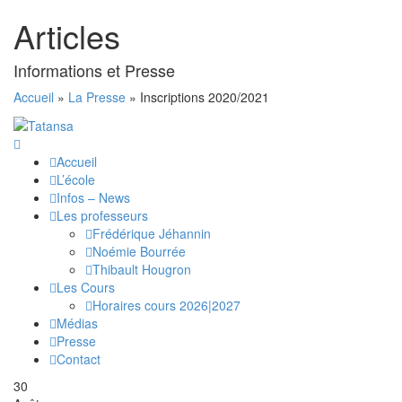
Articles
Informations et Presse
Accueil
»
La Presse
»
Inscriptions 2020/2021
Accueil
L’école
Infos – News
Les professeurs
Frédérique Jéhannin
Noémie Bourrée
Thibault Hougron
Les Cours
Horaires cours 2026|2027
Médias
Presse
Contact
30