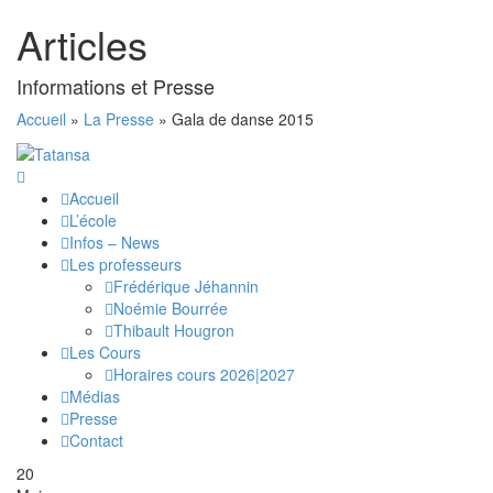
Articles
Informations et Presse
Accueil
»
La Presse
»
Gala de danse 2015
Accueil
L’école
Infos – News
Les professeurs
Frédérique Jéhannin
Noémie Bourrée
Thibault Hougron
Les Cours
Horaires cours 2026|2027
Médias
Presse
Contact
20