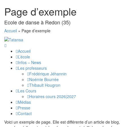
Page d’exemple
Ecole de danse à Redon (35)
Accueil
»
Page d’exemple
Accueil
L’école
Infos – News
Les professeurs
Frédérique Jéhannin
Noémie Bourrée
Thibault Hougron
Les Cours
Horaires cours 2026|2027
Médias
Presse
Contact
Voici un exemple de page. Elle est différente d’un article de blog,