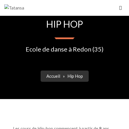
HIP HOP
Ecole de danse à Redon (35)
Accueil
»
Hip Hop
Les cours de Hip-hop commencent à partir de
8
ans.