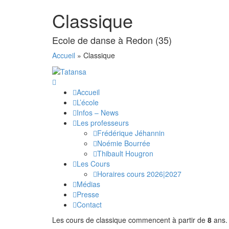
Classique
Ecole de danse à Redon (35)
Accueil
»
Classique
Accueil
L’école
Infos – News
Les professeurs
Frédérique Jéhannin
Noémie Bourrée
Thibault Hougron
Les Cours
Horaires cours 2026|2027
Médias
Presse
Contact
Les cours de classique commencent à partir de
8
ans.